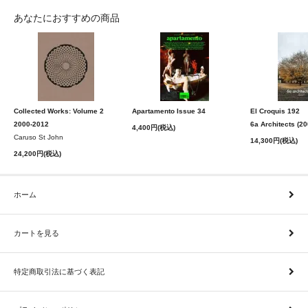
あなたにおすすめの商品
Collected Works: Volume 2
Apartamento Issue 34
El Croquis 192
2000-2012
6a Architects (2
4,400円(税込)
Caruso St John
14,300円(税込)
24,200円(税込)
ホーム
カートを見る
特定商取引法に基づく表記