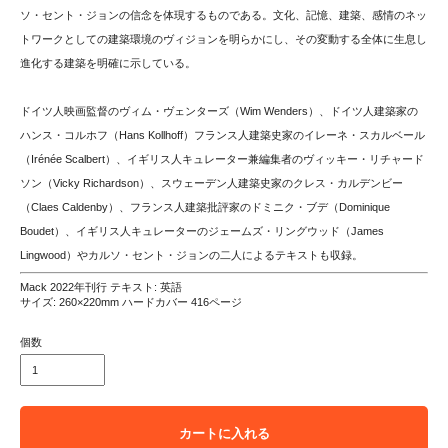
ソ・セント・ジョンの信念を体現するものである。文化、記憶、建築、感情のネッ
トワークとしての建築環境のヴィジョンを明らかにし、その変動する全体に生息し
進化する建築を明確に示している。
ドイツ人映画監督のヴィム・ヴェンターズ（Wim Wenders）、ドイツ人建築家の
ハンス・コルホフ（Hans Kollhoff）フランス人建築史家のイレーネ・スカルベール
（Irénée Scalbert）、イギリス人キュレーター兼編集者のヴィッキー・リチャード
ソン（Vicky Richardson）、スウェーデン人建築史家のクレス・カルデンビー
（Claes Caldenby）、フランス人建築批評家のドミニク・ブデ（Dominique
Boudet）、イギリス人キュレーターのジェームズ・リングウッド（James
Lingwood）やカルソ・セント・ジョンの二人によるテキストも収録。
Mack 2022年刊行 テキスト: 英語
サイズ: 260×220mm ハードカバー 416ページ
個数
カートに入れる