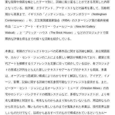
要な段階や側面を軸としたテーマ別に、詳細に振り返ることができる充実した内容
となっている。批評家、クライアント、アーティストなどの論考を通して、活動初
期から発展まで、イギリスの「ノッティンガム・コンテンポラリー（Nottingham
Contemporary）」や、王立英国建築家協会（RIBA）のスターリング賞の最終候補
作品「ニュー・アート・ギャラリー・ウォールソール（New Art Gallery
Walsall）」と「ブリック・ハウス（The Brick House）」などのプロジェクトで国
際的な評価を得るまでの様々な活動を紹介している。
本書は、初期のプロジェクトやコンペの応募作品に関する詳細な解説、未公開図面
や、カルソ・セント・ジョンの二人による新しい解説が掲載されており、建築と現
代アートを横断するリファレンスを文脈に沿って紹介しているほか、各プロジェク
トの形成と評判をとらえた新しいテキストやアーカイブのテキストも収録。本書
は、オープンかつ思慮深い構成によりわかりやすく解説しており、アイデア、イメ
ージ、影響、記録に関する詳細で相互参照可能なリファレンスを提供する。また、
ピーター・セント・ジョンによるオーレストン・ミューズ（Orleston Mews）の自
宅やロンドン・バンクサイドの標識システムなど、多様なプロジェクトが、より有
名な建築物と対談する。有名なものからあまり知られていないもの、周辺的なもの
から壮大なもの、醜いものから美しいものまでが蒐集された本書は、現代世界は新
しいものだけでなく、以前からあるすべてのもので構成されているというカルー