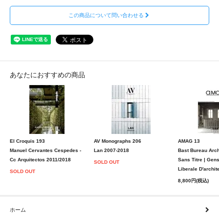
この商品について問い合わせる
あなたにおすすめの商品
El Croquis 193
AV Monographs 206
AMAG 13
Manuel Cervantes Cespedes -
Lan 2007-2018
Bast Bureau Arch
Cc Arquitectos 2011/2018
Sans Titre | Gen
SOLD OUT
Liberale D'archit
SOLD OUT
8,800円(税込)
ホーム