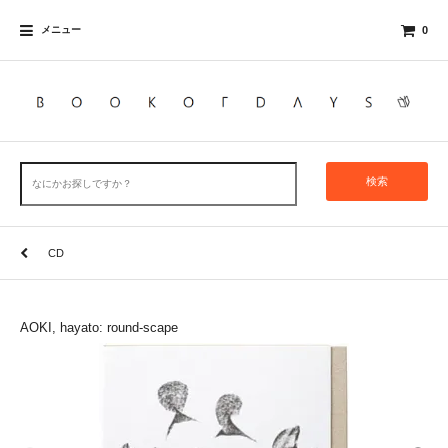
メニュー
0
検索
CD
AOKI, hayato: round-scape