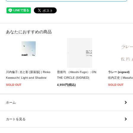
あなたにおすすめの商品
川内倫子: 光と影 [新装版] | Rinko
普後均 （Hitoshi Fugo）: ON
ラレー (signed)
Kawauchi: Light and Shadow
THE CIRCLE (SIGNED)
佐内正史 | Masafum
SOLD OUT
4,950円(税込)
SOLD OUT
ホーム
カートを見る