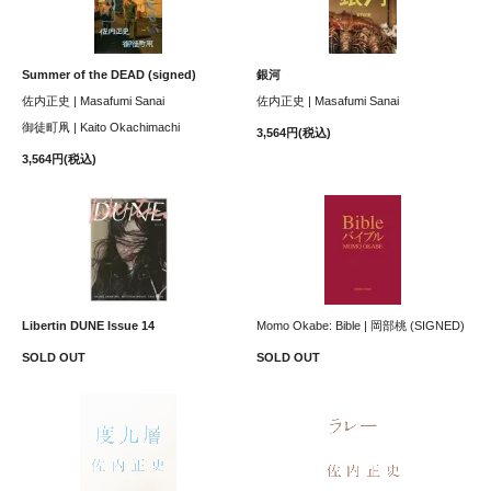
Summer of the DEAD (signed)
銀河
佐内正史 | Masafumi Sanai
佐内正史 | Masafumi Sanai
御徒町凧 | Kaito Okachimachi
3,564円(税込)
3,564円(税込)
Libertin DUNE Issue 14
Momo Okabe: Bible | 岡部桃 (SIGNED)
SOLD OUT
SOLD OUT