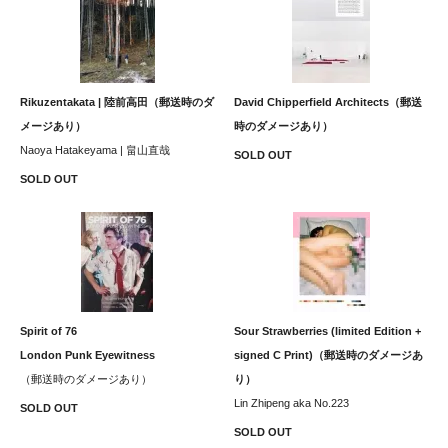
Rikuzentakata | 陸前高田（郵送時のダ
David Chipperfield Architects（郵送
メージあり）
時のダメージあり）
Naoya Hatakeyama | 畠山直哉
SOLD OUT
SOLD OUT
Spirit of 76
Sour Strawberries (limited Edition +
London Punk Eyewitness
signed C Print)（郵送時のダメージあ
（郵送時のダメージあり）
り）
Lin Zhipeng aka No.223
SOLD OUT
SOLD OUT