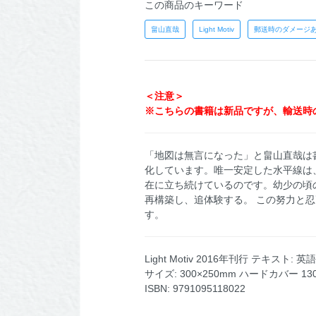
この商品のキーワード
畠山直哉
Light Motiv
郵送時のダメージ
＜注意＞
※こちらの書籍は新品ですが、輸送時
「地図は無言になった」と畠山直哉は
化しています。唯一安定した水平線は
在に立ち続けているのです。幼少の頃
再構築し、追体験する。 この努力と忍耐の
す。
Light Motiv 2016年刊行 テキスト: 
サイズ: 300×250mm ハードカバー 1
ISBN: 9791095118022