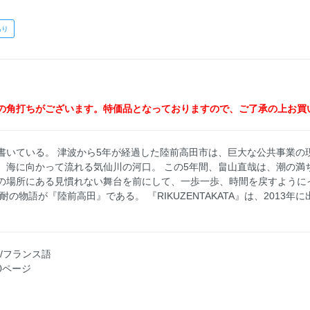
あり
の角打ちがございます。特価品となっておりますので、ご了承の上お買
書いている。 津波から5年が経過した陸前高田市は、巨大な公共事業の
、海に向かって流れる気仙川の河口。 この5年間、畠山直哉は、潮の満
の場所にある見慣れない舞台を前にして、一歩一歩、時間を戻すように
物語が『陸前高田』である。 『RIKUZENTAKATA』は、2013年に
英語/フランス語
30ページ