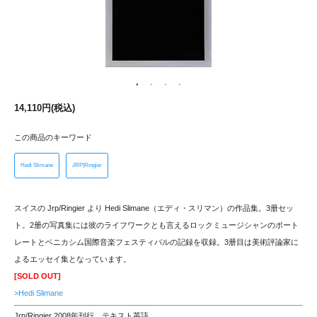
14,110円(税込)
この商品のキーワード
Hedi Slimane
JRP|Ringier
スイスの Jrp/Ringier より Hedi Slimane（エディ・スリマン）の作品集。3册セッ
ト。2册の写真集には彼のライフワークとも言えるロックミュージシャンのポート
レートとベニカシム国際音楽フェスティバルの記録を収録。3册目は美術評論家に
よるエッセイ集となっています。
[SOLD OUT]
>Hedi Slimane
Jrp/Ringier 2008年刊行 テキスト英語