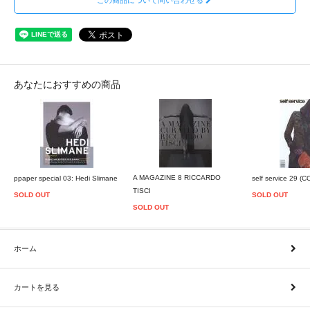
あなたにおすすめの商品
A MAGAZINE 8 RICCARDO
ppaper special 03: Hedi Slimane
self service 29 (
TISCI
SOLD OUT
SOLD OUT
SOLD OUT
ホーム
カートを見る