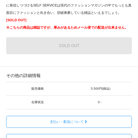
に発信しつづけるSELF SERVICEは現代のファッションマガジンの中でもっとも真
面目にファッションと向き合い、切磋琢磨している雑誌といえるでしょう。
[SOLD OUT]
※こちらの商品は雑誌ですが、厚みがあるためメール便での配送が出来ません。
SOLD OUT
その他の詳細情報
販売価格
5,500円(税込)
在庫状況
0・
支払い・配送について