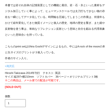
本書では岩それ自体の記憶装置としての機能に着目。岩・石・氷といった素材をデ
ジタル加工していく事によって、ヒューマンスケールでは太刀打ちできない物の存
在を一瞬にしてデータ化している。時間軸を圧縮してしまうこの作業は、何億年も
かけて経年変化してきた物質イメージと個人の歴史、地球の歴史を繋ぎ、また鏡や
反射物を使う事は、単純なリフレクション反射という意味と自分を顧みる代理表象
といった意味合いを持っている。
こちらのprint setはUhira Goshiデザインによるもの。中にはA rock of the moonの本
と2Lサイズのプリントが３枚入っている。
作者のサイン入り。
>滝沢広
Hiroshi Takizawa 2014年刊行 テキスト: 英語
サイズ 縦297×横210mm ソフトカバー 36ページ + オリジナルプリント3枚
※この商品は、メール便での配送が可能です。
[SOLD OUT]
個数