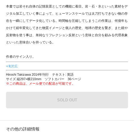
本書では岩それ自体の記憶装置としての機能に着目。岩・石・氷といった素材をデ
ジタル加工していく事によって、ヒューマンスケールでは太刀打ちできない物の存
在を一瞬にしてデータ化している。時間軸を圧縮してしまうこの作業は、何億年も
かけて経年変化してきた物質イメージと個人の歴史、地球の歴史を繋ぎ、また鏡や
反射物を使う事は、単純なリフレクション反射という意味と自分を顧みる代理表象
といった意味合いを持っている。
作者のサイン入り。
>滝沢広
Hiroshi Takizawa 2014年刊行 テキスト: 英語
サイズ 縦297×横210mm ソフトカバー 36ページ
※この商品は、メール便での配送が可能です。
SOLD OUT
その他の詳細情報