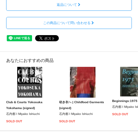
返品について
この商品について問い合わせる
あなたにおすすめの商品
Beginnings:1975 
Club & Courts Yokosuka
幼き衣へ | Childfood Garments
石内都 I Miyako Ish
Yokohama (signed)
(signed)
石内都 I Miyako Ishiuchi
石内都 I Miyako Ishiuchi
SOLD OUT
SOLD OUT
SOLD OUT