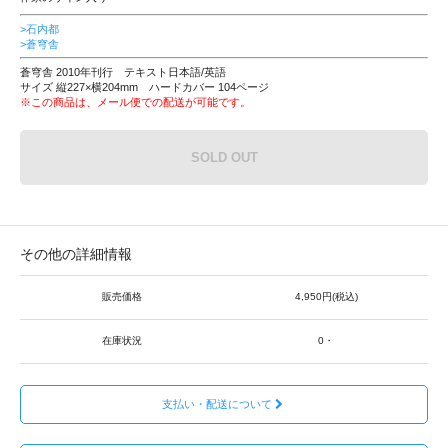
>石内都
>蒼穹舎
蒼穹舎 2010年刊行 テキスト日本語/英語
サイズ 縦227×横204mm ハードカバー 104ページ
※この商品は、メール便での配送が可能です。
SOLD OUT
その他の詳細情報
販売価格
4,950円(税込)
在庫状況
0・
支払い・配送について