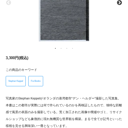
3,300円(税込)
この商品のキーワード
Stephan Keppel
Fw:Books
写真家のStephan Keppelがオランダの港湾都市“デン・ヘルダー”撮影した写真集。
本書はこの都市が実際には何で作られているのかを再検証したもので、独特な距離
感で風景の表面のみを撮影している。荒く加工された画像や廃墟やゴミ、リサイク
ルショップなども象徴的に現れ無機質な世界観を構築。まるで全てが記号といった
様相を見せる興味深い一冊となっています。