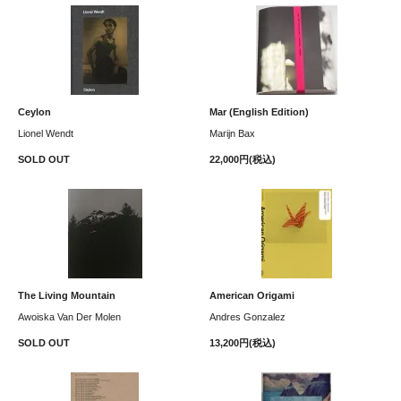
Ceylon
Mar (English Edition)
Lionel Wendt
Marijn Bax
SOLD OUT
22,000円(税込)
The Living Mountain
American Origami
Awoiska Van Der Molen
Andres Gonzalez
SOLD OUT
13,200円(税込)