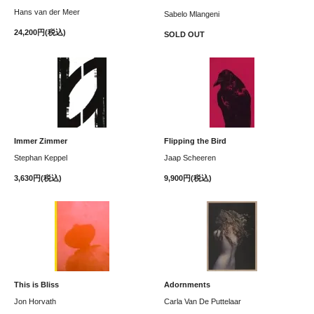
Hans van der Meer
Sabelo Mlangeni
24,200円(税込)
SOLD OUT
Immer Zimmer
Flipping the Bird
Stephan Keppel
Jaap Scheeren
3,630円(税込)
9,900円(税込)
This is Bliss
Adornments
Jon Horvath
Carla Van De Puttelaar