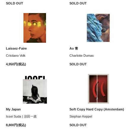
SOLD OUT
SOLD OUT
Laissez-Faire
Ao 青
Cristiano Volk
Charlotte Dumas
4,950円(税込)
SOLD OUT
My Japan
Soft Copy Hard Copy (Amsterdam)
Issei Suda | 須田一政
Stephan Keppel
8,800円(税込)
SOLD OUT