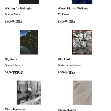
Waiting for Midnight
Winter Nights, Walking
Bharat Sikka
Ed Panar
9,900円(税込)
8,800円(税込)
Nightairs
Gluckauf
Samuel James
Bertien van Manen
36,300円(税込)
9,350円(税込)
Minor Mysteries
Isivumelwano