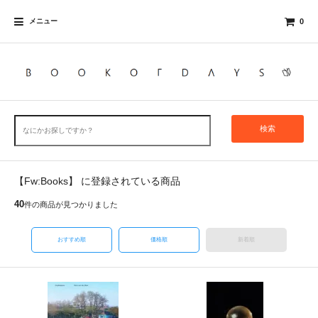
メニュー
0
検索
【Fw:Books】 に登録されている商品
40
件の商品が見つかりました
おすすめ順
価格順
新着順