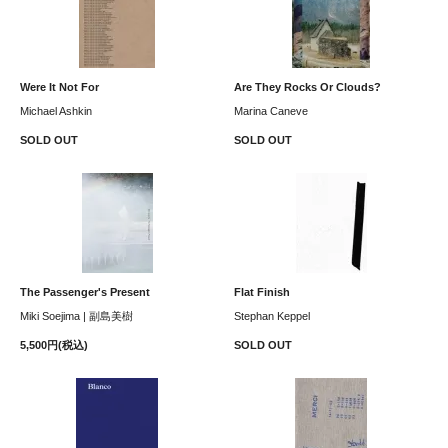
Were It Not For
Are They Rocks Or Clouds?
Michael Ashkin
Marina Caneve
SOLD OUT
SOLD OUT
The Passenger's Present
Flat Finish
Miki Soejima | 副島美樹
Stephan Keppel
5,500円(税込)
SOLD OUT