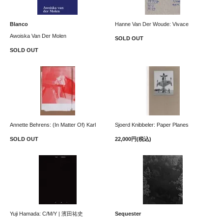
Blanco
Hanne Van Der Woude: Vivace
Awoiska Van Der Molen
SOLD OUT
SOLD OUT
Annette Behrens: (In Matter Of) Karl
Sjoerd Knibbeler: Paper Planes
SOLD OUT
22,000円(税込)
Yuji Hamada: C/M/Y | 濱田祐史
Sequester