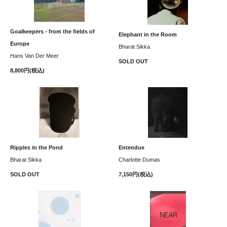
Goalkeepers - from the fields of
Elephant in the Room
Europe
Bharat Sikka
Hans Van Der Meer
SOLD OUT
8,800円(税込)
Ripples in the Pond
Entendue
Bharat Sikka
Charlotte Dumas
SOLD OUT
7,150円(税込)