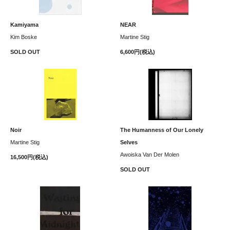
Kamiyama
NEAR
Kim Boske
Martine Stig
SOLD OUT
6,600円(税込)
Noir
The Humanness of Our Lonely
Martine Stig
Selves
Awoiska Van Der Molen
16,500円(税込)
SOLD OUT