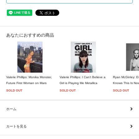
あなたにおすすめの商品
Valerie Phillips: Monika Monster,
Valerie Phillips: I Can't Believe a
Ryan McGinley: E
Future First Woman on Mars
Girl is Playing Me Metallica
Knows This Is No
SOLD OUT
SOLD OUT
SOLD OUT
ホーム
カートを見る