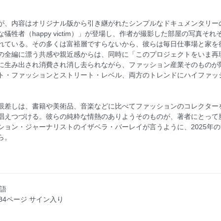
が、内容はオリジナル版から引き継がれたシンプルなドキュメンタリー
牲者（happy victim）」が登場し、作者が撮影した部屋の写真そ
れている。その多くは富裕層ですらないから、彼らは毎日仕事場と家を
の全編に漂う共感や親近感からは、同時に「このプロジェクトをいま再
模に生み出され消費され消し去られながら、ファッション産業そのものが
ト・ファッションとストリート・レベル、両方のトレンドにハイファッ
眼差しは、書籍や美術品、音楽などに比べてファッションのコレクター
唱えつづける。彼らの純粋な情熱のありようそのものが、著者にとって
ション・ジャーナリストのイザベラ・バーレイが言うように、2025年
ら。
英語
 184ページ サイン入り