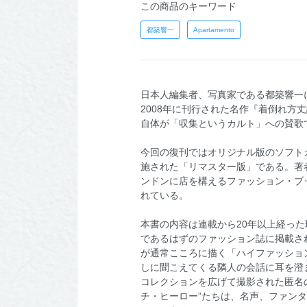
この商品のキーワード
都築響一
Apartamento
日本人編集者、写真家である都築響一に
2008年に刊行された名作『着倒れ方丈
自体が「収集というカルト」への賛歌
今回の復刊ではオリジナル版のソフト
施された「リマスター版」である。著
ンドンに店を構えるファッション・ブックシ
れている。
本書の内容は連載から20年以上経っ
であるはずのファッション誌に掲載さ
が通常こころに描く「ハイファッショ
しに聞こえてくる隣人の会話に耳を澄
コレクションを広げて撮影された匿名
チ・ヒーロー”たちは、名声、ファン