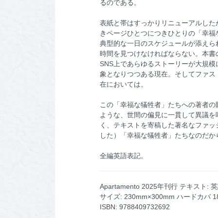
るのである。
表紙と帯はすっかりリニューアルした
きページひとつにつきひとりの「幸福な犠
典型的な一日のスケジュールが添えら
時間を見つけなければならない。本書
SNS上であらゆるストーリーが大規
象となりつつある現在。そしてファス
在においては。
この「幸福な犠牲者」たちへの著者の
ような、世間の偏見に一貫して異議を
く、テキストを寄稿した著名なファッ
した）「幸福な犠牲者」たちなのだか
全編英語表記。
Apartamento 2025年刊行 テキスト: 
サイズ: 230mm×300mm ハードカバ
ISBN: 9788409732692