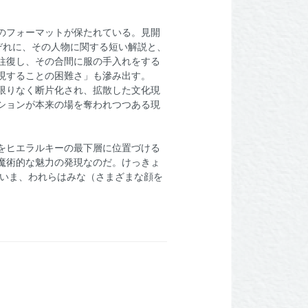
のフォーマットが保たれている。見開
れぞれに、その人物に関する短い解説と、
往復し、その合間に服の手入れをする
現することの困難さ」も滲み出す。
限りなく断片化され、拡散した文化現
ションが本来の場を奪われつつある現
をヒエラルキーの最下層に位置づける
魔術的な魅力の発現なのだ。けっきょ
のいま、われらはみな（さまざまな顔を