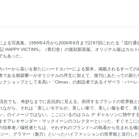
よる写真集。1999年4月から2006年8月まで計87回にわたる『流行
記 HAPPY VICTIMS』（青幻舎）の復刻新装版。オリジナル版はカ
でもあった。
カバーから装いを新たにハードカバーによる製本。掲載されるすべての
者である都築響一がオリジナルの序文に加えて、復刊にあたっての新た
ョップとして名高い「Climax」の創設者であるイザベラ・バーレイ（Isa
た現在でも、奇妙なまでに反抗的に見える。崇拝するブランドの世界観
れながら、それは「美しいモデルが、美しい家で、美しい服を着て、美
ン」のイメージではない。ここにいるのはコム デ ギャルソンに熱中す
ますアレキサンダー・マックイーンのコレクターといった、すぐそこに
の信奉者／犠牲者たちは、それぞれのブランドへの執着から生まれる儀
タジー、グラマー（魅力）といったハイファッションの世界観と並行し