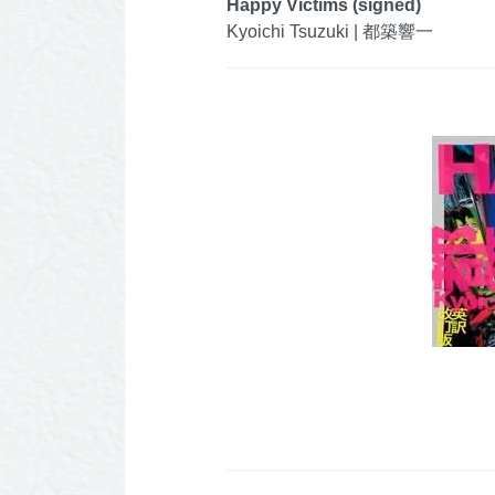
Happy Victims (signed)
Kyoichi Tsuzuki | 都築響一