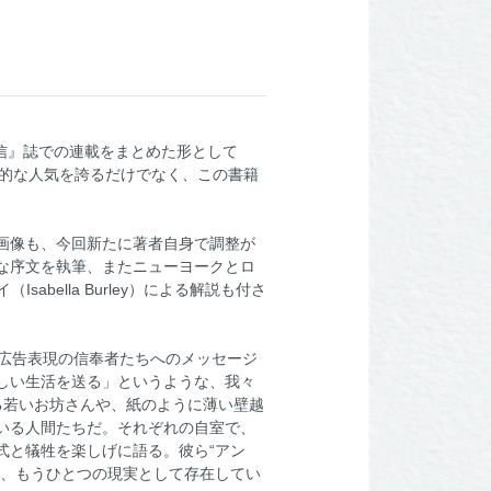
通信』誌での連載をまとめた形として
ルト的な人気を誇るだけでなく、この書籍
画像も、今回新たに著者自身で調整が
な序文を執筆、またニューヨークとロ
bella Burley）による解説も付さ
と広告表現の信奉者たちへのメッセージ
しい生活を送る」というような、我々
る若いお坊さんや、紙のように薄い壁越
いる人間たちだ。それぞれの自室で、
式と犠牲を楽しげに語る。彼ら“アン
た、もうひとつの現実として存在してい