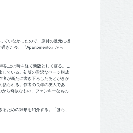
持っていなかったので、原付の足元に機
今、『Apartomento』から
30年以上の時を経て新版として蘇る。こ
出している。初版の贅沢なページ構成
作者が新たに書き下ろしたあとがきが
め括られる。作者の長年の友人であ
なものから奇抜なもの、ファンキーなもの
きるための雛形を紹介する。「ほら、