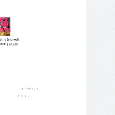
tims (signed)
suzuki | 都築響一
マイアカウント
ログイン