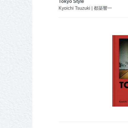
Tokyo Style
Kyoichi Tsuzuki | 都築響一