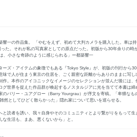
築響一の作品集。 「やむをえず、初めて大判カメラを購入した。車は
た。それが私の写真家としての原点だった。初版から30年余りの時が過ぎた
というのは、小さな奇跡のように感じられる」ー都築響一
ズ・アイテムの象徴でもある『Tokyo Style』が、初版の刊行から
意味で人が住まう東京の住居を、ごく親密な距離からありのままに写し
制作。本作のアイコニックなイメージのセレクションが並んだ後には、
ログ世界を捉えた作品群が喚起するノスタルジアに光を当てて本書は締
バリー・ユアグロー（Barry Yourgrau）が序文を寄稿。「卑猥
の「雑然としてひどく散らかった」隠れ家について思いを巡らせる。
へと読者を誘い、我々自身やそのコミュニティとより繋がりをもって生
んな生活も、まあ、悪くないから」と。