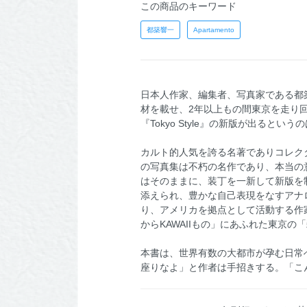
この商品のキーワード
都築響一
Apartamento
日本人作家、編集者、写真家である都
材を載せ、2年以上もの間東京を走り回っ
『Tokyo Style』の新版が出る
カルト的人気を誇る名著でありコレクター
の写真集は不朽の名作であり、本当の
はそのままに、装丁を一新して新版を
添えられ、豊かな自己表現をなすアナ
り、アメリカを拠点として活動する作家の
からKAWAIIもの」にあふれた東京
本書は、世界有数の大都市が孕む日常
座りなよ」と作者は手招きする。「こ