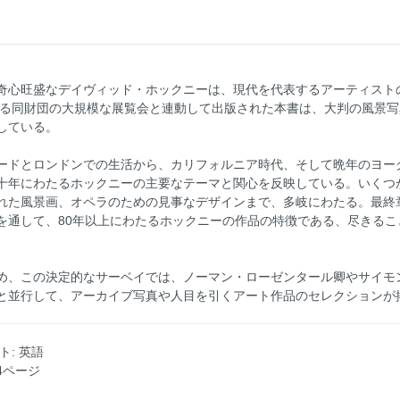
奇心旺盛なデイヴィッド・ホックニーは、現代を代表するアーティスト
される同財団の大規模な展覧会と連動して出版された本書は、大判の風景
している。
ードとロンドンでの生活から、カリフォルニア時代、そして晩年のヨー
十年にわたるホックニーの主要なテーマと関心を反映している。いくつ
れた風景画、オペラのための見事なデザインまで、多岐にわたる。最終
体を通して、80年以上にわたるホックニーの作品の特徴である、尽きる
め、この決定的なサーベイでは、ノーマン・ローゼンタール卿やサイモ
と並行して、アーカイブ写真や人目を引くアート作品のセレクションが
スト: 英語
84ページ