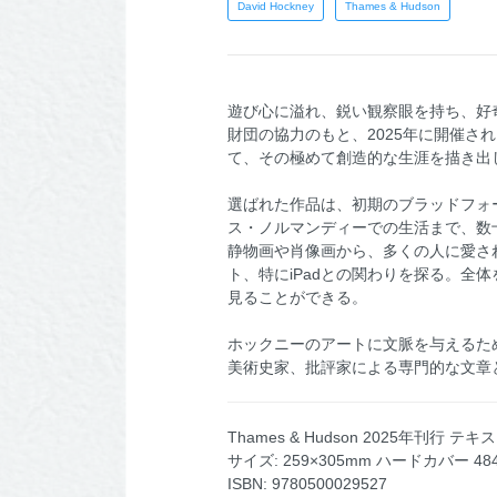
David Hockney
Thames & Hudson
遊び心に溢れ、鋭い観察眼を持ち、好
財団の協力のもと、2025年に開催
て、その極めて創造的な生涯を描き出
選ばれた作品は、初期のブラッドフォ
ス・ノルマンディーでの生活まで、数
静物画や肖像画から、多くの人に愛さ
ト、特にiPadとの関わりを探る。全
見ることができる。
ホックニーのアートに文脈を与えるた
美術史家、批評家による専門的な文章
Thames & Hudson 2025年刊行 テキ
サイズ: 259×305mm ハードカバー 4
ISBN: 9780500029527