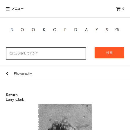
メニュー
0
検索
Photography
Return
Larry Clark