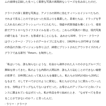
ムの崩壊を記録した生々しく親密な写真の画期的なシリーズを生み出したのだ。
クラークの深く親密な写真は、アメリカの郊外に住むティーンエイジャーたちの、
それまで見ることのできなかった生活ぶりを暴露した。若者たちは、ドラッグを手
に入れるためにクラッシュパッドにたむろし、強盗や武装強盗を働くという、侵攻
的でアウトローなライフスタイルを送っていた。これらの写真の一部は、現代写真
の礎である「タルサ」を形成することになる。 あれから50年、ラリー・クラーク
はヴィンテージ・プリントのアーカイブに立ち戻り、1962年から1973年までの彼
の作品の力強いヴィジョンを作り上げ、綿密にプリントされたアウトサイズのモノ
グラフである新刊『Return』を制作した。
「私はいつも、誰も知らないような、社会から疎外された人々の小さなグループに
興味を持ってきた。私のような内部の人間以外、誰も入り込むことのできない秘密
の世界で、10年間にわたって友人たちを撮影した。私たちが10代の頃から20代に
なるまで、そしてすべてがどのように変化し、私たちがどのように変わっていった
かを。当時はドラッグなんてないはずだった。お母さんのアップルパイと白いフェ
ンスに囲まれているはずだった。私が作品を作り始めたとき、『なぜすべてを見せ
ることができないのか？』と言ったんだ。
- ラリー・クラーク