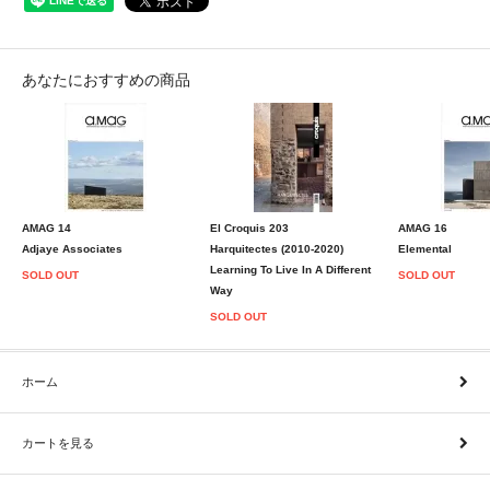
あなたにおすすめの商品
AMAG 14
El Croquis 203
AMAG 16
Adjaye Associates
Harquitectes (2010-2020)
Elemental
Learning To Live In A Different
SOLD OUT
SOLD OUT
Way
SOLD OUT
ホーム
カートを見る