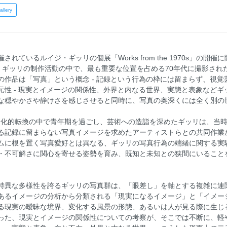
allery
ているルイジ・ギッリの個展「Works from the 1970s」の開催
カタログ。ギッリの制作活動の中で、最も重要な位置を占める70年代に撮影さ
の作品は「写真」という概念 - 記録という行為の枠には留まらず、視
元性 - 現実とイメージの関係性、外界と内なる世界、実態と表象など
な穏やかさや静けさを感じさせると同時に、写真の奥深くには全く別の
と文化的転換の中で青年期を過ごし、芸術への造詣を深めたギッリは、当
る記録に留まらない写真イメージを求めたアーティストらとの共同作業
ムに根を置く写真愛好とは異なる、ギッリの写真行為の端緒に関する実
・不可解さに関心を寄せる姿勢を育み、既知と未知との狭間にいること
特異な多様性を誇るギッリの写真群は、「眼差し」を軸とする複雑に連
あるイメージの分析から分類される「現実になるイメージ」と「イメー
る現実の曖昧な境界、変化する風景の形態、あるいは人が見る際に生じ
った、現実とイメージの関係性についての考察が、そこでは不断に、軽