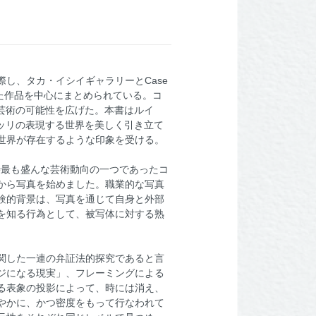
に際し、タカ・イシイギャラリーとCase
れた作品を中心にまとめられている。コ
覚芸術の可能性を広げた。本書はルイ
ギッリの表現する世界を美しく引き立て
世界が存在するような印象を受ける。
時最も盛んな芸術動向の一つであったコ
から写真を始めました。職業的な写真
験的背景は、写真を通じて自身と外部
を知る行為として、被写体に対する熟
関した一連の弁証法的探究であると言
ジになる現実」、フレーミングによる
る表象の投影によって、時には消え、
やかに、かつ密度をもって行なわれて