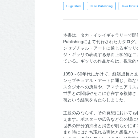
Luigi Ghirri
Case Publishing
Taka Ishii G
本書は、タカ・イシイギャラリーで開催され
Publishingによて刊行された
ンセプチャル・アートに通じるギッリ
ジ・ギッリの表現する形而上学的な二
ている。ギッリの作品からは、視覚的
1950～60年代にかけて、経済成長
ンセプチュアル・アートに通じ、単な
スタジオへの所属や、アマチュアリス
世界との関係やそこに存在する複雑さ
視という結果をもたらしました。
主題のみならず、その発想においても
えます。ポスターや広告など公の場に
世界の部分的抽出と消去が明らかにす
また時にはたち現れる実体と想像とい