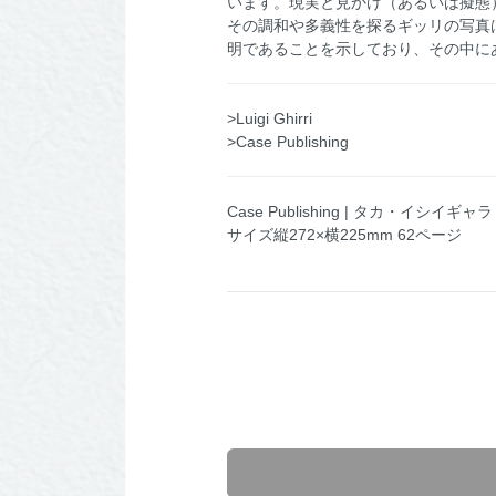
います。現実と見かけ（あるいは擬態
その調和や多義性を探るギッリの写真
明であることを示しており、その中に
>Luigi Ghirri
>Case Publishing
Case Publishing | タカ・イシイギ
サイズ縦272×横225mm 62ページ