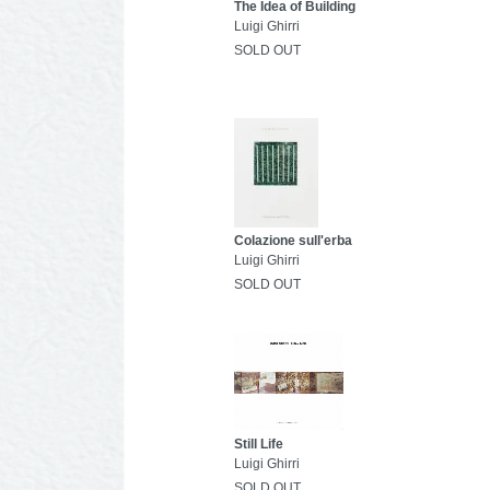
The Idea of Building
Luigi Ghirri
SOLD OUT
Colazione sull'erba
Luigi Ghirri
SOLD OUT
Still Life
Luigi Ghirri
SOLD OUT