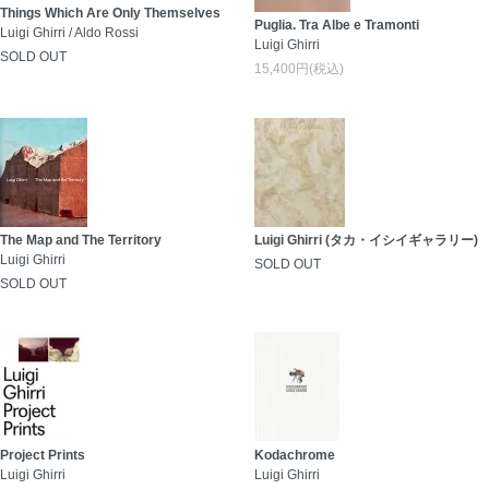
Things Which Are Only Themselves
Puglia. Tra Albe e Tramonti
Luigi Ghirri / Aldo Rossi
Luigi Ghirri
SOLD OUT
15,400円(税込)
The Map and The Territory
Luigi Ghirri (タカ・イシイギャラリー)
Luigi Ghirri
SOLD OUT
SOLD OUT
Project Prints
Kodachrome
Luigi Ghirri
Luigi Ghirri