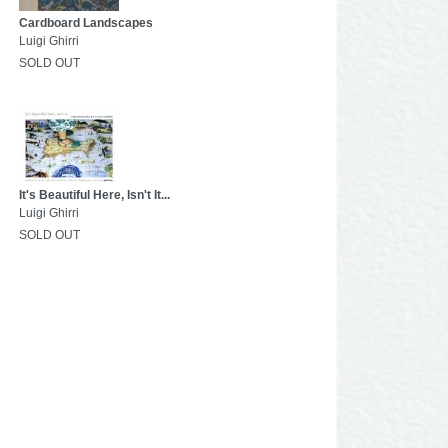
Cardboard Landscapes
Luigi Ghirri
SOLD OUT
It's Beautiful Here, Isn't It...
Luigi Ghirri
SOLD OUT