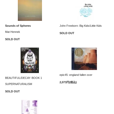
Sounds of Spheres
John Freeborn: Big Kids/Little Kids
Mat Hennek
SOLD OUT
SOLD OUT
epic45: england fallen over
BEAUTIFUL/DECAY: BOOK 1
2,073円(税込)
SUPERNATURALISM
SOLD OUT