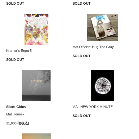
SOLD OUT
SOLD OUT
Mat O'Brien: Hug The Gray
Kramer’s Ergot 5
SOLD OUT
SOLD OUT
Silent Cities
V.A.: NEW YORK MINUTE
Mat Hennek
SOLD OUT
11,000円(税込)