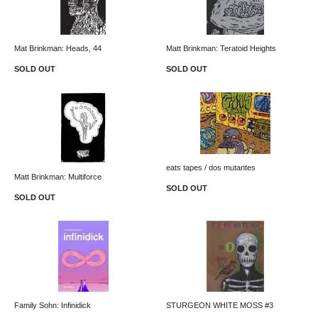
Mat Brinkman: Heads, 44
Matt Brinkman: Teratoid Heights
SOLD OUT
SOLD OUT
eats tapes / dos mutantes
Matt Brinkman: Multiforce
SOLD OUT
SOLD OUT
Family Sohn: Infinidick
STURGEON WHITE MOSS #3