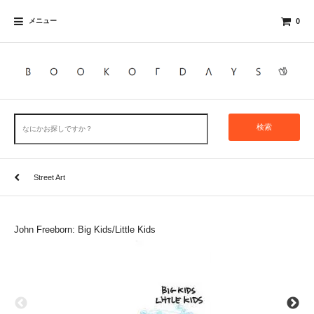
メニュー
0
検索
Street Art
John Freeborn: Big Kids/Little Kids