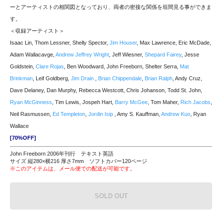
ーとアーティストの相関図となっており、両者の密接な関係を垣間見る事ができま
す。
＜収録アーティスト＞
Isaac Lin, Thom Lessner, Shelly Spector,
Jim Houser
, Max Lawrence, Eric McDade,
Adam Wallacavge,
Andrew Jeffrey Wright
, Jeff Wiesner,
Shepard Fairey
, Jesse
Goldstein,
Clare Rojas
, Ben Woodward, John Freeborn, Shelter Serra,
Mat
Brinkman
, Leif Goldberg,
Jim Drain
,
Brian Chippendale
,
Brian Ralph
, Andy Cruz,
Dave Delaney, Dan Murphy, Rebecca Westcott, Chris Johanson, Todd St. John,
Ryan McGinness
, Tim Lewis, Jospeh Hart,
Barry McGee
, Tom Maher,
Rich Jacobs
,
Neil Rasmussen,
Ed Templeton
,
Jordin Isip
, Amy S. Kauffman,
Andrew Kuo
, Ryan
Wallace
[70%OFF]
John Freeborn 2006年刊行 テキスト英語
サイズ 縦280×横216 厚さ7mm ソフトカバー120ページ
※このアイテムは、メール便での配送が可能です。
SOLD OUT