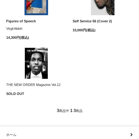
Figures of Speech
Self Service 56 (Cover 2)
Virgil Abloh
33,000円(税込)
14,300円(税込)
THE NEW ORDER Magazine Vol.12
SOLD OUT
3
1
3
商品中
-
商品
ホーム