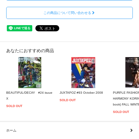
この商品について問い合わせる
あなたにおすすめの商品
BEAUTIFUL/DECAY #24 isuue
JUXTAPOZ #93 October 2008
PURPLE FASHION
X
HARMONY KORINE
SOLD OUT
book) FALL WINT
SOLD OUT
SOLD OUT
ホーム