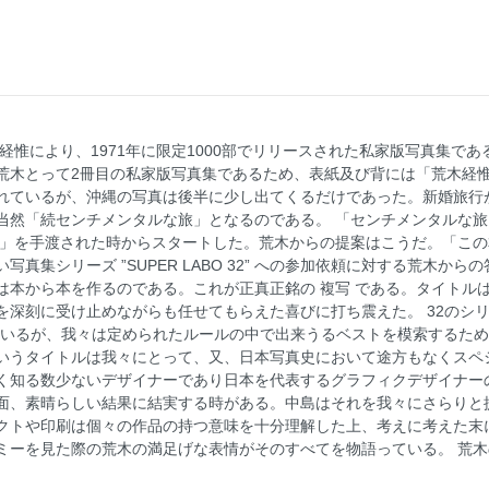
経惟により、1971年に限定1000部でリリースされた私家版写真集であ
荒木とって2冊目の私家版写真集であるため、表紙及び背には「荒木経惟
れているが、沖縄の写真は後半に少し出てくるだけであった。新婚旅行
然「続センチメンタルな旅」となるのである。 「センチメンタルな旅 
縄」を手渡された時からスタートした。荒木からの提案はこうだ。「こ
真集シリーズ ”SUPER LABO 32” への参加依頼に対する荒木か
本から本を作るのである。これが正真正銘の 複写 である。タイトルは
を深刻に受け止めながらも任せてもらえた喜びに打ち震えた。 32のシリ
ているが、我々は定められたルールの中で出来うるベストを模索するた
いうタイトルは我々にとって、又、日本写真史において途方もなくスペ
く知る数少ないデザイナーであり日本を代表するグラフィクデザイナー
面、素晴らしい結果に結実する時がある。中島はそれを我々にさらりと提
クトや印刷は個々の作品の持つ意味を十分理解した上、考えに考えた末
ミーを見た際の荒木の満足げな表情がそのすべてを物語っている。 荒木の