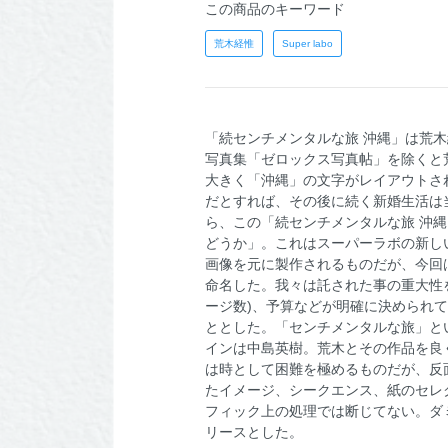
この商品のキーワード
荒木経惟
Super labo
「続センチメンタルな旅 沖縄」は荒木
写真集「ゼロックス写真帖」を除くと
大きく「沖縄」の文字がレイアウトさ
だとすれば、その後に続く新婚生活は当
ら、この「続センチメンタルな旅 沖
どうか」。これはスーパーラボの新しい写
画像を元に製作されるものだが、今回は
命名した。我々は託された事の重大性
ージ数)、予算などが明確に決められ
ととした。「センチメンタルな旅」と
インは中島英樹。荒木とその作品を良
は時として困難を極めるものだが、反
たイメージ、シークエンス、紙のセレ
フィック上の処理では断じてない。ダ
リースとした。