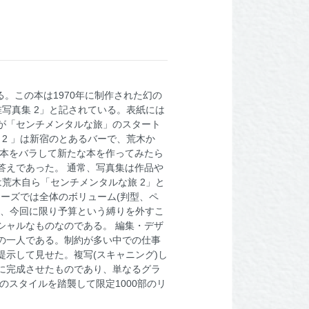
る。この本は1970年に制作された幻の
写真集 2」と記されている。表紙には
が「センチメンタルな旅」のスタート
2 」は新宿のとあるバーで、荒木か
の本をバラして新たな本を作ってみたら
らの答えであった。 通常、写真集は作品や
荒木自ら「センチメンタルな旅 2」と
ーズでは全体のボリューム(判型、ペ
め、今回に限り予算という縛りを外すこ
シャルなものなのである。 編集・デザ
の一人である。制約が多い中での仕事
示して見せた。複写(スキャニング)し
に完成させたものであり、単なるグラ
スタイルを踏襲して限定1000部のリ