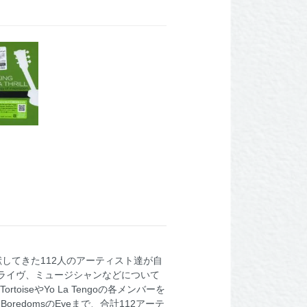
貢献してきた112人のアーティスト達が自
ライヴ、ミュージシャンなどについて
iseやYo La Tengoの各メンバーを
redomsのEyeまで、合計112アーテ