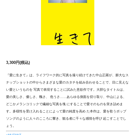
3,300円(税込)
『愛に生きて』は、ライフワーク的に写真を撮り続けてきた中山正羅が、膨大なス
ナップショットの中からさまざまな愛のカタチを組み合わせることで、目に見えな
い愛というものを 写真で表現することに試みた意欲作です。大胆なタイトルは、
愛の美しさ、優しさ、醜さ、 危うさ……あらゆる側面を切り取り、中山による、
どこかメランコリックで繊細な写真を塊 にすることで愛そのものを突き詰めま
す。多様性を受け入れることによって愛の純度を高め た本作は、愛を歌うポップ
ソングのように人々のこころに響き、観る者に千々な感情を呼び 起こすことでし
ょう。
>MUTANT