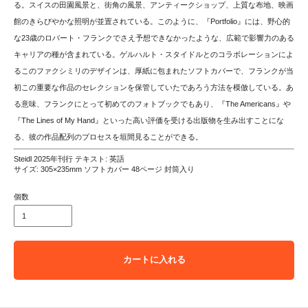
る。スイスの田園風景と、街角の風景、アンティークショップ、上質な布地、映画
館のきらびやかな照明が並置されている。このように、『Portfolio』には、野心的
な23歳のロバート・フランクでさえ予想できなかったような、広範で影響力のある
キャリアの種が含まれている。ゲルハルト・スタイドルとのコラボレーションによ
るこのファクシミリのデザインは、厚紙に包まれたソフトカバーで、フランクが当
初この重要な作品のセレクションを保管していたであろう方法を模倣している。あ
る意味、フランクにとって初めてのフォトブックでもあり、『The Americans』や
『The Lines of My Hand』といった高い評価を受ける出版物を生み出すことにな
る、彼の作品配列のプロセスを垣間見ることができる。
Steidl 2025年刊行 テキスト: 英語
サイズ: 305×235mm ソフトカバー 48ページ 封筒入り
個数
カートに入れる