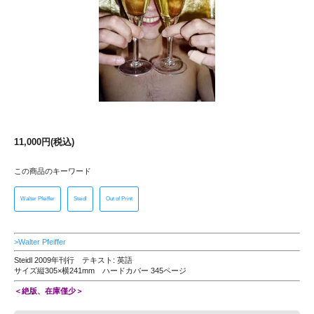
11,000円(税込)
この商品のキーワード
Walter Pfeiffer
Steidl
Out of Print
>Walter Pfeiffer
Steidl 2009年刊行 テキスト: 英語
サイズ縦305×横241mm ハードカバー 345ページ
＜絶版、在庫僅少＞