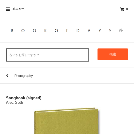
メニュー
0
検索
Photography
Songbook (signed)
Alec Soth