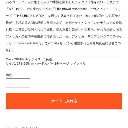
いるコミュニティに集まる人々の生活を撮影したモノクロ作品を収録。これまで
「NY TIMES」や自身のレーベル「Little Brown Mushroom」でのタブロイド・シリ
ーズ「THE LBM DISPATCH」を通して発表されてきたこれらの作品から根源的な
繋がりを求める人間の感情に焦点をあて、本来セットとなっていたテキストを排除
し様々な音楽の歌詞と共に再編集。個人主義と繋がりへの希求、それらの間にある
アメリカ人の感情を叙情的に描き出した一冊。アメリカ・サンフランシスコのギャ
ラリー「Fraenkel Gallery」で2015年2月5日から開催される同名展覧会に併せての
発行。
Mack 2014年刊行 テキスト: 英語
サイズ: 273×285mm ハードカバー 144ページ サイン入り
個数
カートに入れる