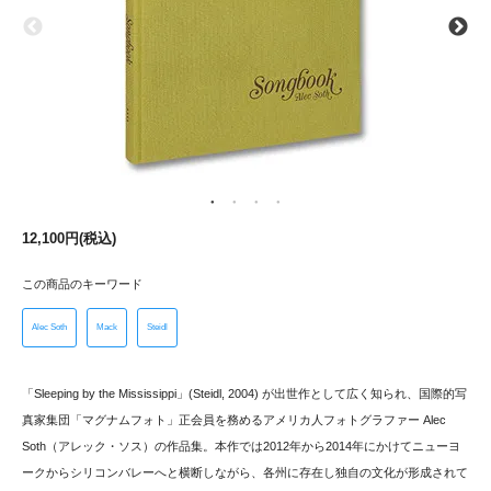
12,100円(税込)
この商品のキーワード
Alec Soth
Mack
Steidl
「Sleeping by the Mississippi」(Steidl, 2004) が出世作として広く知られ、国際的写
真家集団「マグナムフォト」正会員を務めるアメリカ人フォトグラファー Alec
Soth（アレック・ソス）の作品集。本作では2012年から2014年にかけてニューヨ
ークからシリコンバレーへと横断しながら、各州に存在し独自の文化が形成されて