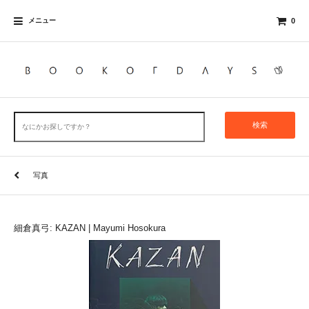
メニュー
0
検索
写真
細倉真弓: KAZAN | Mayumi Hosokura