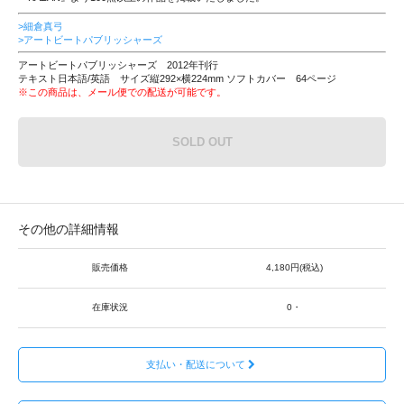
>細倉真弓
>アートビートパブリッシャーズ
アートビートパブリッシャーズ 2012年刊行
テキスト日本語/英語 サイズ縦292×横224mm ソフトカバー 64ページ
※この商品は、メール便での配送が可能です。
SOLD OUT
その他の詳細情報
販売価格
4,180円(税込)
在庫状況
0・
支払い・配送について