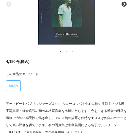
4,180円(税込)
この商品のキーワード
細倉真弓
アートビートパブリッシャーズより、 今ヨーロッパを中心に熱い注目を浴びる若
手写真家・細倉真弓の初の本格写真集を出版いたします。今を生きる若者の日常を
繊細で力強い感受性で描き出し、その自然の描写と独特なエロスは独自のカラーと
して高い評価を得ています。初の写真集は中島英樹による装丁で、シリーズ
『KAZAN』より100点以上の作品を掲載いたしました。