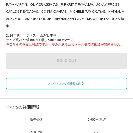
RAYA MARTIN、OLIVIER ASSAYAS、RIRKRIT TIRAVANIJA、JOANA PREISS、
CARLOS REYGADAS、COSTA-GAVRAS、MICHÈLE RAY-GAVRAS、NATHALIA
ACEVEDO、ANDRÉS DUQUE、MIA HANSEN-LØVE、KHAVN DE LA CRUZを特
集。
2014年刊行 テキスト英語/日本語
サイズ縦215×横155mm 厚さ33mm 560ページ
※こちらの商品は雑誌ですが、厚みがあるためメール便での配送が出来ません。
SOLD OUT
オプションの値段詳細
その他の詳細情報
販売価格
6,600円(税込)
在庫状況
0・