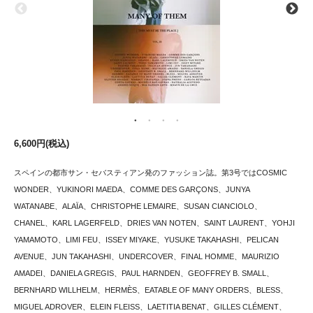
6,600円(税込)
スペインの都市サン・セバスティアン発のファッション誌。第3号ではCOSMIC
WONDER、YUKINORI MAEDA、COMME DES GARÇONS、JUNYA
WATANABE、ALAÏA、CHRISTOPHE LEMAIRE、SUSAN CIANCIOLO、
CHANEL、KARL LAGERFELD、DRIES VAN NOTEN、SAINT LAURENT、YOHJI
YAMAMOTO、LIMI FEU、ISSEY MIYAKE、YUSUKE TAKAHASHI、PELICAN
AVENUE、JUN TAKAHASHI、UNDERCOVER、FINAL HOMME、MAURIZIO
AMADEI、DANIELA GREGIS、PAUL HARNDEN、GEOFFREY B. SMALL、
BERNHARD WILLHELM、HERMÈS、EATABLE OF MANY ORDERS、BLESS、
MIGUEL ADROVER、ELEIN FLEISS、LAETITIA BENAT、GILLES CLÉMENT、