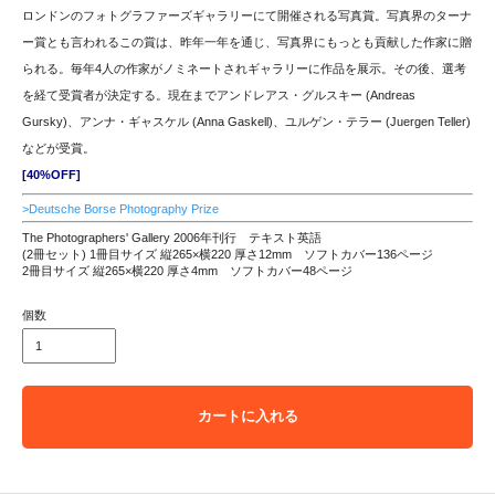
ロンドンのフォトグラファーズギャラリーにて開催される写真賞。写真界のターナ
ー賞とも言われるこの賞は、昨年一年を通じ、写真界にもっとも貢献した作家に贈
られる。毎年4人の作家がノミネートされギャラリーに作品を展示。その後、選考
を経て受賞者が決定する。現在までアンドレアス・グルスキー (Andreas
Gursky)、アンナ・ギャスケル (Anna Gaskell)、ユルゲン・テラー (Juergen Teller)
などが受賞。
[40%OFF]
>Deutsche Borse Photography Prize
The Photographers' Gallery 2006年刊行 テキスト英語
(2冊セット) 1冊目サイズ 縦265×横220 厚さ12mm ソフトカバー136ページ
2冊目サイズ 縦265×横220 厚さ4mm ソフトカバー48ページ
個数
カートに入れる