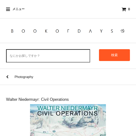
メニュー
0
検索
Photography
Walter Niedermayr: Civil Operations