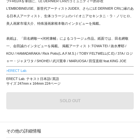
プFREDXを筆頭に、LE DERNIER CRIのコミュニティー的存在
L'EMBOBINEUSE、新世代アーティストJUDEX、さらにLE DERNIER CRIに縁のあ
る日本人アーティスト、生体コラージュのパイオニアセキンタニ・ラ・ノリヒロ、
美人画家市場大介、特殊漫画家根本敬のインタビューを掲載。
表紙は、「田名網敬一×河村康輔」によるコラージュ作品。紙面では、田名網敬
一、会田誠のインタビューを掲載。 掲載アーティス ト:TOWA TEI / 抜水摩耶 /
KOU / HAMADARAKA / Rick Potts(L.A.F.M.S.) / TOBY FELTWELL(C.E) / 37A / ロジ
ャー・ジャヌワタ / SHOHEI / 武川寛幸 / MARUOSA / 田窪直樹 feat.KING JOE
>ERECT Lab.
ERECT Lab. テキスト日本語/.英語
サイズ 247mm x 164mm 224ページ
SOLD OUT
その他の詳細情報