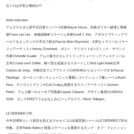
注ぐのは牛乳か期待か!?
Artist Interview:
アムステルダム若手注目度ナンバー1作家Wayne Horse、街角ポスター破壊と再構
築Frans van Lier、未確認物体コラージュ作家Geoff J. Kim、アポカリプティックワ
ールドをエッチングの手法で創るPaul du Bois-Reymond、大胆なトライバルコラー
ジュアーティストHenny Overbeek、ポスト・デトロイト&コズミック・サウンド
作家Christelle Gualdi、アムス最大のエレクトリックミュージックフェスティバル
主宰のJuha van't Zelfde、飾り窓を改築させスタートしたRed Light Radio主宰
Orpheu de Jong、沖縄文化マニアでドイツのATATAKからもリリースするPascal
Plantinga、ヨーロッパダンスミュージック重要レコードショップ兼レーベルRush
Hour、デトロイトテクノのCarl Craigも絶賛するテクノアーティストJochem
Peteri、アムス随一のユーモア写真家Caspar Claasen、デザイン集団のUNDOG・
310K、そしてERECTでもおなじみビジュアルテクノBoris Tellegen。
LE DERNIER CRI
今年20周年という節目を迎えるマルセイユの出版芸術レーベルLE DERNIER CRIを
特集。主宰Pakito Bolinoと暗黒コラージュを量産するキング・オブ・フォトショッ