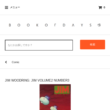
メニュー
0
検索
Comic
JIM WOODRING: JIM VOLUME2 NUMBER3