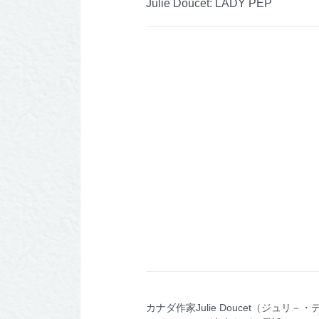
Julie Doucet: LADY PEP
カナダ作家Julie Doucet（ジュ