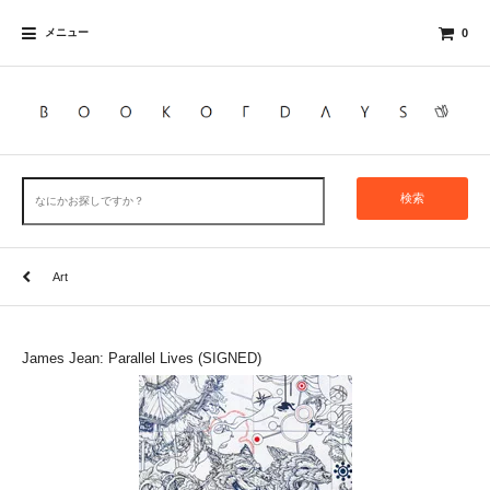
メニュー
0
検索
Art
James Jean: Parallel Lives (SIGNED)