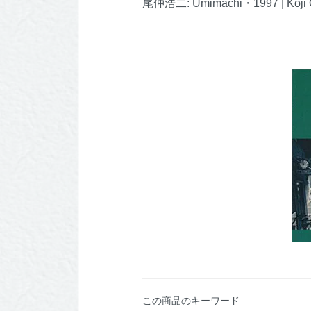
尾仲浩二: Umimachi・1997 | Koji 
この商品のキーワード