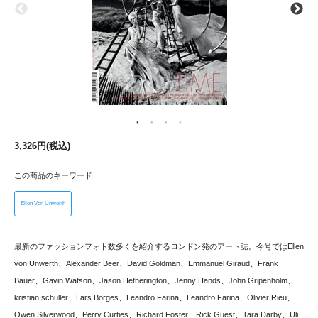
3,326円(税込)
この商品のキーワード
Ellen Von Unwerth
最新のファッションフォト数多くを紹介するロンドン発のアート誌。今号ではEllen
von Unwerth、Alexander Beer、David Goldman、Emmanuel Giraud、Frank
Bauer、Gavin Watson、Jason Hetherington、Jenny Hands、John Gripenholm、
kristian schuller、Lars Borges、Leandro Farina、Leandro Farina、Olivier Rieu、
Owen Silverwood、Perry Curties、Richard Foster、Rick Guest、Tara Darby、Uli