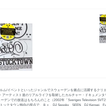
ィルム/イベントといったジャンルでスウェーデンを拠点に活躍するクリ
・アーティスト達のリアルライフを取材したカルチャー・ドキュメンタ
での放送はもちろんのこと（2002年「Sveriges Television S
ウン独自の視点で、Ｂ＋、DJ Spooky、SEEN、DJ Kensei、Futur