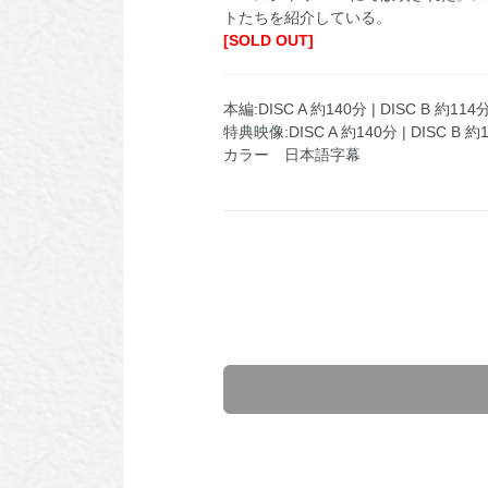
トたちを紹介している。
[SOLD OUT]
本編:DISC A 約140分 | DISC B 約114
特典映像:DISC A 約140分 | DISC B 約
カラー 日本語字幕