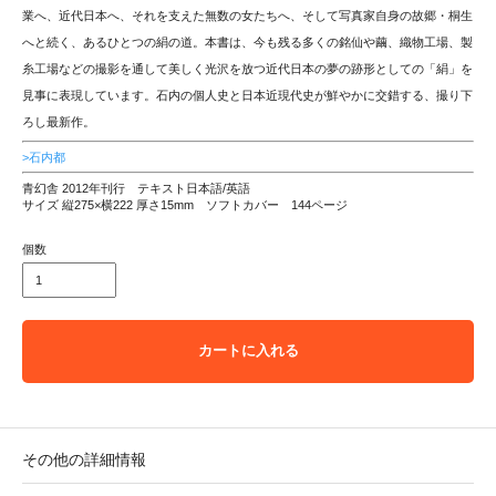
業へ、近代日本へ、それを支えた無数の女たちへ、そして写真家自身の故郷・桐生
へと続く、あるひとつの絹の道。本書は、今も残る多くの銘仙や繭、織物工場、製
糸工場などの撮影を通して美しく光沢を放つ近代日本の夢の跡形としての「絹」を
見事に表現しています。石内の個人史と日本近現代史が鮮やかに交錯する、撮り下
ろし最新作。
>石内都
青幻舎 2012年刊行 テキスト日本語/英語
サイズ 縦275×横222 厚さ15mm ソフトカバー 144ページ
個数
カートに入れる
その他の詳細情報