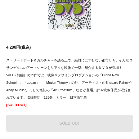
4,290円(税込)
ストリートアート＆カルチャ－を語る上で、絶対にはずせない都市ＬＡ。そんなロ
サンゼルスのアートシーンをリアルな映像で一挙に紹介するＤＶＤが登場！
Vol.1（前編）の本作では、映像＆デザインプロダクションの「Brand New
School」、「Logan」、「Motion Theory」の他、アーティストのShepard Faireyや
Andy Mueller、そして雑誌の「Art Prostitute」などが登場。計32映像作品が収録さ
れています。収録時間：125分 カラー 日本語字幕
[SOLD OUT]
SOLD OUT