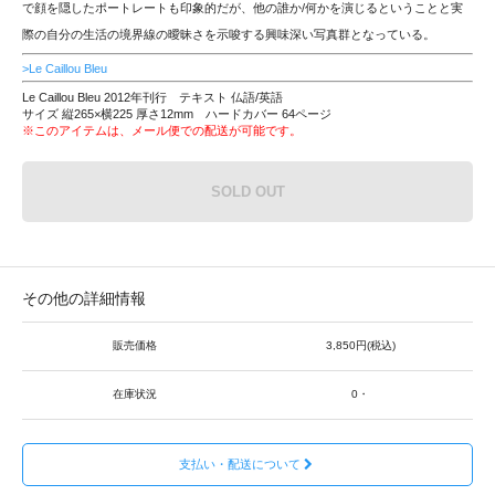
で顔を隠したポートレートも印象的だが、他の誰か/何かを演じるということと実
際の自分の生活の境界線の曖昧さを示唆する興味深い写真群となっている。
>Le Caillou Bleu
Le Caillou Bleu 2012年刊行 テキスト 仏語/英語
サイズ 縦265×横225 厚さ12mm ハードカバー 64ページ
※このアイテムは、メール便での配送が可能です。
SOLD OUT
その他の詳細情報
販売価格
3,850円(税込)
在庫状況
0・
支払い・配送について