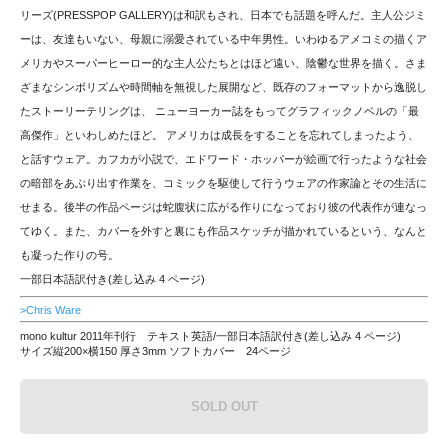
リーズ(PRESSPOP GALLERY)は和訳もされ、日本でも話題を呼んだ。主人公ジミ
ーは、友達もいない、母親に溺愛されている中年男性。いわゆるアメコミの描くア
メリカやスーパーヒーロー的な主人公たちとはほど遠い、陰鬱な世界を描く。さま
ざまなシンボリズムや時間軸を無視した展開など、既存のフォーマットから逸脱し
たストーリーテリングは、 ニューヨーカー誌をもってグラフィックノベルの「最
高傑作」といわしめたほど。 アメリカは成長をすることを忘れてしまったよう、
と話すウェア。カフカが小説で、エドワード・ホッパーが絵画で行ったような社会
の暗部をあぶり出す作業を、コミックを駆使して行うウェアの作家論とその生活に
せまる。後半の作品ページは蛇腹状に広がる作りになっており彼の代表作が連なっ
てゆく。また、カバーを外すと裏にも作品スケッチが描かれているという、なんと
も凝った作りの号。
一部日本語訳付き(差し込み 4 ページ)
>Chris Ware
mono kultur 2011年刊行 テキスト英語/一部日本語訳付き(差し込み 4 ページ)
サイズ縦200×横150 厚さ3mm ソフトカバー 24ページ
SOLD OUT