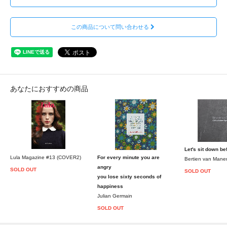
この商品について問い合わせる
あなたにおすすめの商品
Let's sit down be
Lula Magazine #13 (COVER2)
For every minute you are
Bertien van Mane
angry
SOLD OUT
SOLD OUT
you lose sixty seconds of
happiness
Julian Germain
SOLD OUT