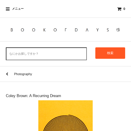
メニュー
0
検索
Photography
Coley Brown: A Recurring Dream