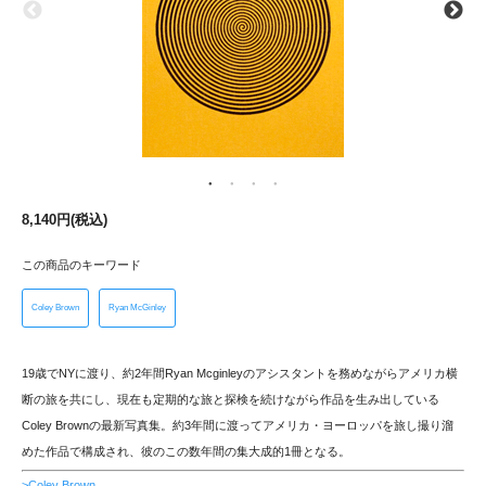
8,140円(税込)
この商品のキーワード
Coley Brown
Ryan McGinley
19歳でNYに渡り、約2年間Ryan Mcginleyのアシスタントを務めながらアメリカ横
断の旅を共にし、現在も定期的な旅と探検を続けながら作品を生み出している
Coley Brownの最新写真集。約3年間に渡ってアメリカ・ヨーロッパを旅し撮り溜
めた作品で構成され、彼のこの数年間の集大成的1冊となる。
>Coley Brown