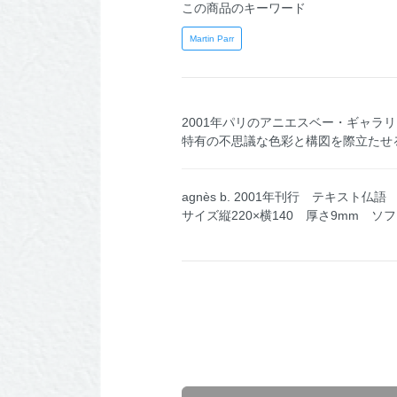
この商品のキーワード
Martin Parr
2001年パリのアニエスベー・ギャ
特有の不思議な色彩と構図を際立たせ
agnès b. 2001年刊行 テキスト仏語
サイズ縦220×横140 厚さ9mm ソ